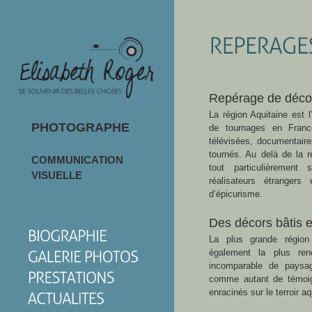
Repérage de décors
La région Aquitaine est l
PHOTOGRAPHE
de tournages en France
télévisées, documentaires
tournés. Au delà de la ré
COMMUNICATION
tout particulièremen
VISUELLE
réalisateurs étranger
d’épicurisme.
Des décors bâtis e
La plus grande région
également la plus re
incomparable de paysa
comme autant de témoign
enracinés sur le terroir a