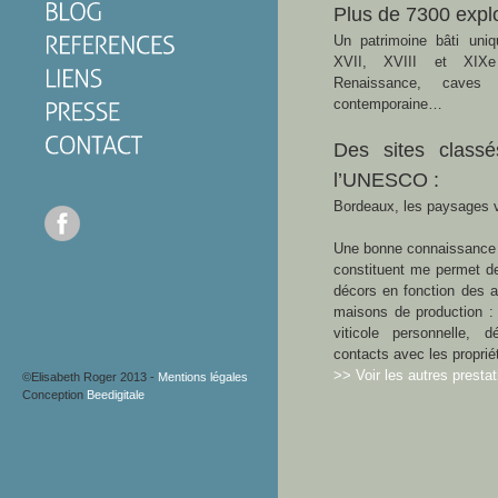
Plus de 7300 exploi
Un patrimoine bâti uniq
XVII, XVIII et XIXe 
Renaissance, caves s
contemporaine…
Des sites class
l’UNESCO :
Bordeaux, les paysages vi
Une bonne connaissance d
constituent me permet d
décors en fonction des at
maisons de production :
viticole personnelle, 
contacts avec les proprié
>> Voir les autres presta
©Elisabeth Roger 2013 -
Mentions légales
Conception
Beedigitale